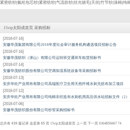
紧密纺纱|氨纶包芯纱|紧密纺纱|气流纺纱|丝光烧毛|天丝|竹节纱|涤棉|纯棉
采购招标
15vip太阳成首页
[2018-07-16]
安徽华茂集团有限公司2018年度社会审计服务机构遴选项目招标公告
[2018-07-16]
安徽华茂纺织（潜山）有限公司运转班交通班车租赁招标书
[2018-07-14]
安徽华茂纺织股份有限公司空调加湿系统设备等采购招标书
[2018-07-13]
安庆华欣产业用布有限公司高端医疗卫生用天然纤维水刺无纺布加工项目
[2018-07-12]
安庆华欣产业用布有限公司纯棉非织造布水刺机用高压供水站招标文件（2）
[2018-07-06]
安徽华茂纺织股份有限公司纱管采购招标书
总共有 439 篇记录 这是第 65 页
15vip太阳成首页
上一页
下一页
63
64
65
66
67
74