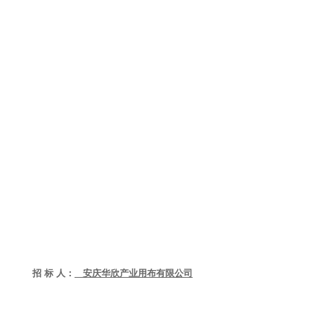
招
标
人
：
安庆华欣产业用布有限公司