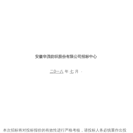
安徽华茂纺织股份有限公司招标中心
二
0
一八
年
七
月 ·
本次招标将对投标报价的有效性进行严格考核，请投标人务必慎重作出投