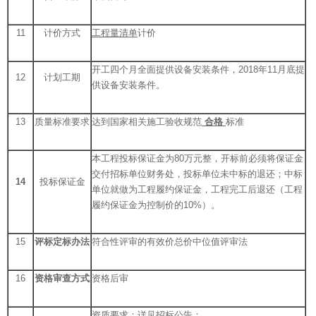
11
计价方式
工程量清单
计价
开工四个月全面提供设备安装条件，2018年11月底提
12
计划工期
供设备安装条件。
13
质量标准要求
达到国家相关施工验收规范
合格
标准
本工程投标保证金为80万元整，开标前必须将保证金
交付招标单位财务处，投标单位未中标的退还；中标
14
投标保证金
单位就做为工程履约保证金，工程完工后退还（工程
履约保证金为控制价的10%）。
15
评标定标办法
符合性评审的有效价总价中位值评审法
16
资格审查方式
资格后审
资质要求：详见招标公告；