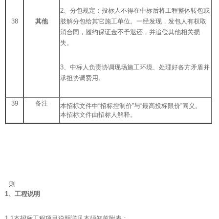
2、分包规定：投标人不得在中标后将工程整体转包或
38
其他
肢解分包给其它施工单位。一经发现，发包人有权取
消合同，履约保证金不予退还，并追偿其他相关损
失。
3、中标人负责协调现场施工环境、处理好各方矛盾并
承担协调费用。
39
备注
本招标文件中“招标控制价”与“最高投标限价”同义。
本招标文件由招标人解释。
则
1
、工程说明
1.1本招标工程项目说明详见本须知前附表；