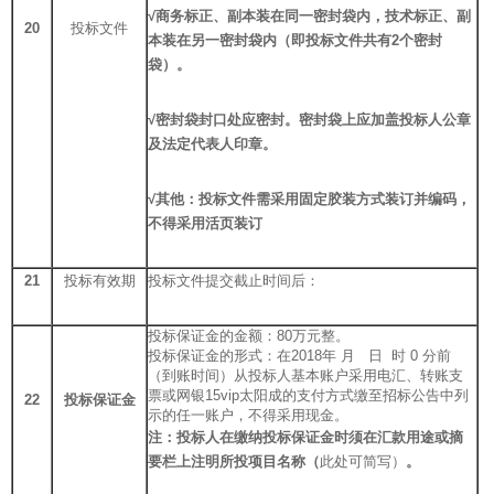
√
商务标正、副本装在同一密封袋内，技术标正、副
20
投标文件
本装在另一密封袋内（即投标文件共有2个密封
袋）。
√
密封袋封口处应密封。密封袋上应加盖投标人公章
及法定代表人印章
。
√
其他：投标文件需采用固定胶装方式装订并编码，
不得采用活页装订
21
投标有效期
投标文件提交截止时间后：
投标保证金的金额：80万元整。
投标保证金的形式：在2018年 月 日 时 0 分前
（到账时间）从投标人基本账户采用电汇、转账支
票或网银15vip太阳成的支付方式缴至招标公告中列
22
投标保证金
示的任一账户，不得采用现金。
注：投标人在缴纳投标保证金时须在汇款用途或摘
要栏上注明所投项目名称（
此处可简写）
。