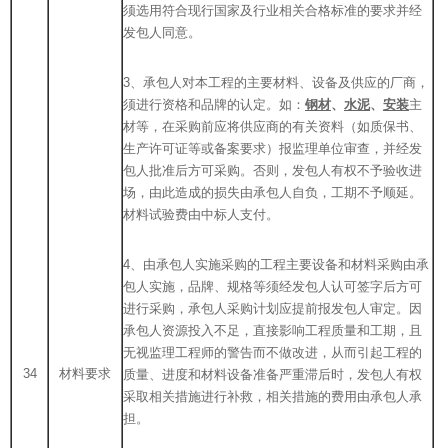
须选用符合现行国家及行业相关合格标准的要求并经
发包人同意。
3、承包人对本工程的主要材料、设备及供应的厂商，
须进行资格和品牌的认定。如：
钢材
、
水泥
、
安装
主
材等，在采购前应将供应商的有关资料（如质保书、
生产许可证等或备案要求）报监理单位审查，并经发
包人批准后方可采购。否则，发包人有权不予验收进
场，由此造成的损失由承包人自负，工期不予顺延。
材料试验费由中标人支付。
4、由承包人实施采购的工程主要设备和材料采购由承
包人实施，品牌、规格等须经发包人认可签字后方可
进行采购，承包人采购计划应提前报发包人审定。因
承包人资源投入不足，直接影响工程质量和工期，且
无视监理工程师的警告而不做改进，从而引起工程的
34
材料要求
质量、进度和材料设备准备严重滞后时，发包人有权
采取相关措施进行补救，相关措施的费用由承包人承
担。