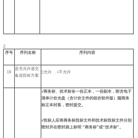
2
序号
序列名称
序列内容
是否允许递交
19
□允许 √不允许
备选投标方案
√
商务标、技术标各一份正本，一份副本，
附含
电子
清单计价光盘
（含计价文件的组价软件版）随商务
标正本封装，密封提交。
√
投标人应将商务标投标文件和技术标投标文件分别
密封并在密封袋上标明
“
商务标
”
或
“
技术标
”
。