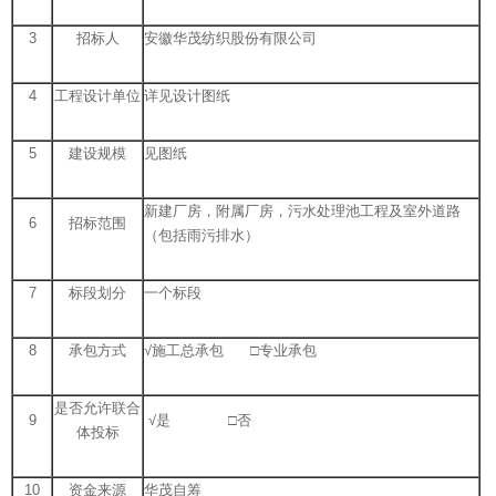
3
招标人
安徽华茂纺织股份有限公司
4
工程设计单位
详见设计图纸
5
建设规模
见图纸
新建厂房，附属厂房，污水处理池工程及室外道路
6
招标范围
（包括雨污排水）
7
标段划分
一个标段
8
承包方式
√施工总承包 □专业承包
是否允许联合
9
√是 □否
体投标
10
资金来源
华茂自筹