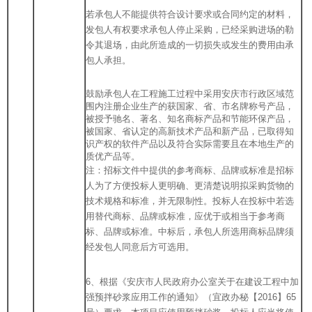
若承包人不能提供符合设计要求或合同约定的材料，
发包人有权要求承包人停止采购，已经采购进场的勒
令其退场，由此所造成的一切损失或发生的费用由承
包人承担。
鼓励承包人在工程施工过程中采用安庆市行政区域范
围内注册企业生产的获国家、省、市名牌称号产品，
被授予驰名、著名、知名商标产品和节能环保产品，
被国家、省认定的高新技术产品和新产品，已取得知
识产权的软件产品以及符合实际需要且在本地生产的
质优产品等。
注：招标文件中提供的参考商标、品牌或标准是招标
人为了方便投标人更明确、更清楚说明拟采购货物的
技术规格和标准，并无限制性。投标人在投标中若选
用替代商标、品牌或标准，应优于或相当于参考商
标、品牌或标准。中标后，承包人所选用商标品牌须
经发包人同意后方可选用。
6、根据《安庆市人民政府办公室关于在建设工程中加
强预拌砂浆应用工作的通知》（宜政办秘【2016】65