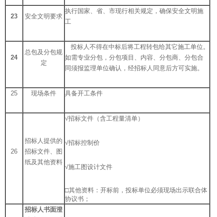
执行国家、省、市现行相关规定，确保安全文明施
23
安全文明要求
工
投标人不得在中标后将工程转包给其它施工单位。
总包及分包规
24
如需专业分包，分包项目、内容、分包商、分包合
定
同须报监理单位确认，经招标人同意后方可实施。
25
现场条件
具备开工条件
√招标文件（含工程量清单）
招标人提供的
√招标控制价
26
招标文件、图
纸及其他资料
√施工图设计文件
□其他资料：开标前，投标单位必须现场出示联合体
协议书；
招标人书面澄