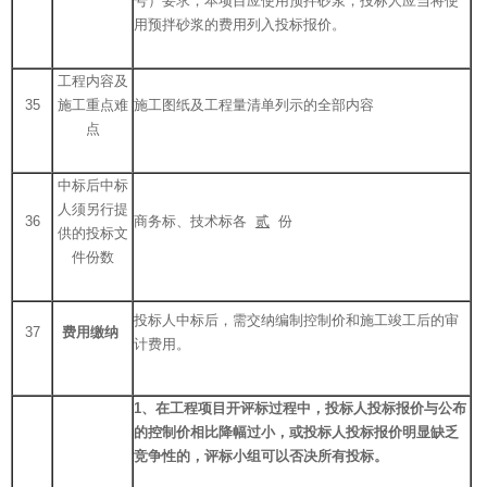
号）要求，本项目应使用预拌砂浆，投标人应当将使
用预拌砂浆的费用列入投标报价。
工程内容及
35
施工重点难
施工图纸及工程量清单列示的全部内容
点
中标后中标
人须另行提
36
商务标、技术标各
贰
份
供的投标文
件份数
投标人中标后，需交纳编制控制价和施工竣工后的审
37
费用缴纳
计费用。
1
、在工程项目开评标过程中，投标人投标报价与公布
的控制价相比降幅过小，或投标人投标报价明显缺乏
竞争性的，评标小组可以否决所有投标。