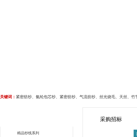
关键词：
紧密纺纱、氨纶包芯纱、紧密纺纱、气流纺纱、丝光烧毛、天丝、竹
采购招标
精品纱线系列