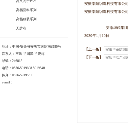
高支高密坯布
安徽泰阳织造科技有限公
高档面料系列
安徽泰阳织造科技有限公司
高档服装系列
安徽华茂集团有
无纺布
2020年1月10日
地址：中国·安徽省安庆市纺织南路80号
【上一条】
安徽华茂纺织股
联系人：王晖 祖国泽 祖晓梅
【下一条】
安庆华欣产业
邮编：246018
电话：0556-5919808 5919548
传真：0556-5919551
e-mail：