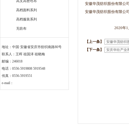
高支高密坯布
安徽华茂纺织股份有限公
高档面料系列
安徽华茂纺织股份有限公司
高档服装系列
2020年1月1
无纺布
【上一条】
安徽华茂纺织
地址：中国·安徽省安庆市纺织南路80号
【下一条】
安庆华欣产业
联系人：王晖 祖国泽 祖晓梅
邮编：246018
电话：0556-5919808 5919548
传真：0556-5919551
e-mail：