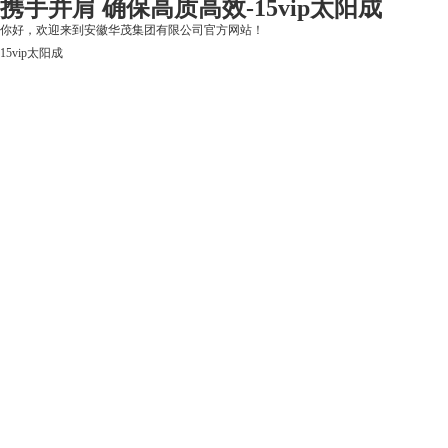
携手并肩 确保高质高效-15vip太阳成
你好，欢迎来到安徽华茂集团有限公司官方网站！
15vip太阳成
15vip太阳成
关于15vip太阳成
上市公司
华茂产