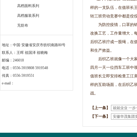
高档面料系列
样的一支队伍，在值班长
高档服装系列
转三班劳动竞赛中都是佼
为防控疫情，口罩的销量
无纺布
改换工艺，工作量增大，
后织乙班拧成一股绳，在
地址：中国·安徽省安庆市纺织南路80号
和生产效益。
联系人：王晖 祖国泽 祖晓梅
后织乙班就像一个大家庭
邮编：246018
四月一天一位挡车工班中
电话：0556-5919808 5919548
传真：0556-5919551
值班长立即安排检查工江
e-mail：
样的互助场面，在后织乙
战。
【上一条】
兢兢业业 一步
【下一条】
安徽华茂集团党