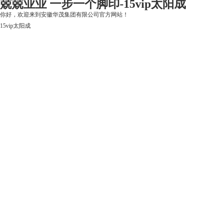
兢兢业业 一步一个脚印-15vip太阳成
你好，欢迎来到安徽华茂集团有限公司官方网站！
15vip太阳成
15vip太阳成
关于15vip太阳成
上市公司
华茂产