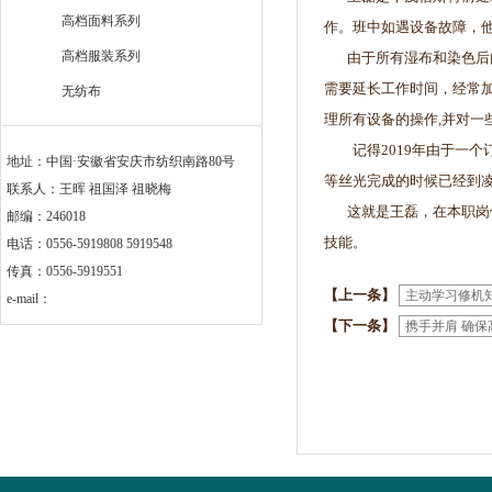
高档面料系列
作。班中如遇设备故障，
高档服装系列
由于所有湿布和染色后的
需要延长工作时间，经常加
无纺布
理所有设备的操作,并对一
记得2019年由于一个订
地址：中国·安徽省安庆市纺织南路80号
等丝光完成的时候已经到
联系人：王晖 祖国泽 祖晓梅
这就是王磊，在本职岗位
邮编：246018
技能
电话：0556-5919808 5919548
传真：0556-5919551
【上一条】
主动学习修机
e-mail：
【下一条】
携手并肩 确保