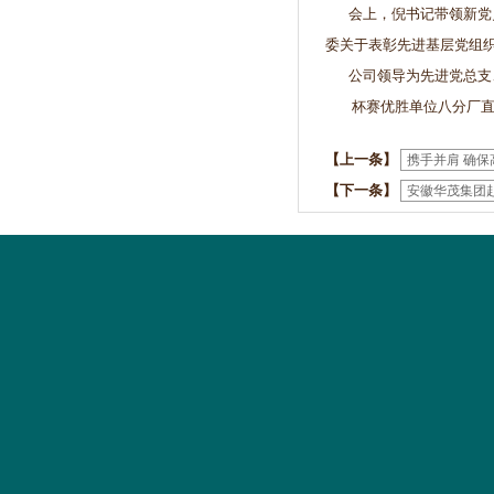
会上，倪书记带领新党员
委关于表彰先进基层党组
公司领导为先进党总支、
杯赛优胜单位八分厂直属
【上一条】
携手并肩 确保
【下一条】
安徽华茂集团