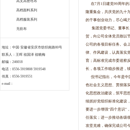
高支高密坯布
在7月1日建党99周年的
高档面料系列
隆重集会，共庆党的九十
高档服装系列
的干事创业动力，尽心竭
集团党委书记、董事长、
无纺布
贺，向公司全体党员致以
公司的各项目标任务。会上
地址：中国·安徽省安庆市纺织南路80号
律、作风建设，认真落实
联系人：王晖 祖国泽 祖晓梅
育；高标准完成市委巡察
邮编：246018
长，各项工作稳步推进，
电话：0556-5919808 5919548
传真：0556-5919551
倪书记指出，今年是中国
e-mail：
色社会主义思想、贯彻落
化思想政治建设，筑牢思
续抓好党组织标准化建设
要进一步增强“四个意识”
任落实；进一步推动各级
攻坚克难，确保完成公司今