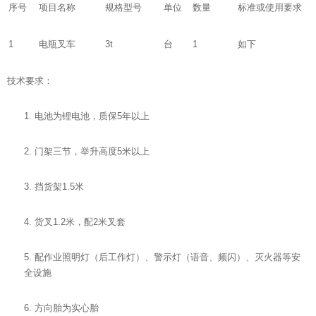
序号
项目名称
规格型号
单位
数量
标准或使用要求
1
电瓶叉车
3t
台
1
如下
技术要求：
1. 电池为锂电池，质保5年以上
2. 门架三节，举升高度5米以上
3. 挡货架1.5米
4. 货叉1.2米，配2米叉套
5. 配作业照明灯（后工作灯）、警示灯（语音、频闪）、灭火器等安
全设施
6. 方向胎为实心胎