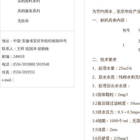
高档面料系列
高档服装系列
为节约用水，安庆华欣产
一、标的具体内容：
无纺布
包号
地址：中国·安徽省安庆市纺织南路80号
1
联系人：王晖 祖国泽 祖晓梅
邮编：246018
二、技术要求
电话：0556-5919808 5919548
1、处理水量：25m3/h
传真：0556-5919551
2、原水水质：纯棉水刺
e-mail：
3、处理后出水水质：
3.1固体颗粒﹤2mg/l
3.2最后级过滤精度﹤10um
3.3供水压力：0.3～0.5mpa
3.4细菌﹤1000个/m
3.5浊度﹤2ntu
3.6总硬度﹤210mg/l