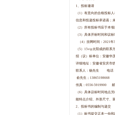
1、投标邀请
（1）有意向的合格投标
信息和投递投标承诺函；
（2）所有投标书应于本
（3）具体开标时间和议
（4）挂网时间：2021年3月
（5）15vip太阳成的联系
招（议）标单位：安徽华
详细地址：安徽省安庆市纺
联系人：杨先生 电话：0556-
俞先生；13865198668
传真：0556-5919900 邮
（6）具体议标时间地点
能特点介绍、外形尺寸、
2、投标书的编制与递交
（1）标书提交正本一份