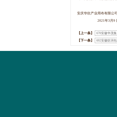
安庆华欣产业用布有限公
2021年3月9 
【上一条】
670安徽华茂
【下一条】
692安徽纺润