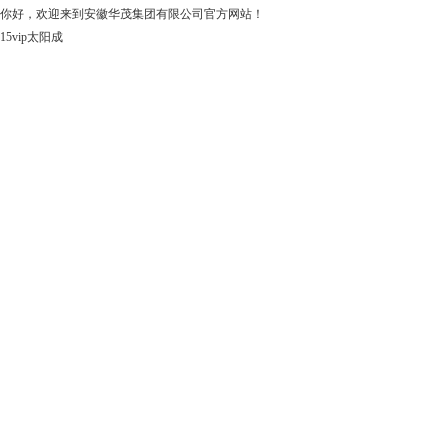
你好，欢迎来到安徽华茂集团有限公司官方网站！
15vip太阳成
15vip太阳成
关于15vip太阳成
上市公司
华茂产