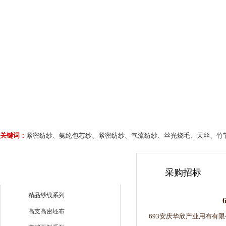
关键词：
紧密纺纱、氨纶包芯纱、紧密纺纱、气流纺纱、丝光烧毛、天丝、竹
采购招标
精品纱线系列
高支高密坯布
693安庆华欣产业用布有