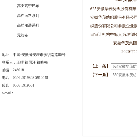
高支高密坯布
625安徽华茂纺织股份有
高档面料系列
安徽华茂纺织股份有限公司
高档服装系列
织股份有限公司参股企业
目审计机构中标人为:容诚
无纺布
安徽华茂集团有
2020年11月
地址：中国·安徽省安庆市纺织南路80号
联系人：王晖 祖国泽 祖晓梅
【上一条】
624安徽华茂
邮编：246018
【下一条】
550安徽华
电话：0556-5919808 5919548
传真：0556-5919551
e-mail：