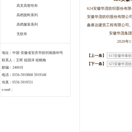
高支高密坯布
624安徽华茂纺织股份有
高档面料系列
安徽华茂纺织股份有限公司
高档服装系列
鑫睿达建筑工程有限公司。项目
安徽华茂集团有
无纺布
2020年11月
地址：中国·安徽省安庆市纺织南路80号
【上一条】
615安徽华
联系人：王晖 祖国泽 祖晓梅
【下一条】
625安徽华
邮编：246018
电话：0556-5919808 5919548
传真：0556-5919551
e-mail：