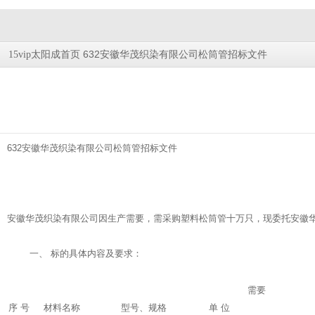
632安徽华茂织染有限公司松筒管招标文件
15vip太阳成首页
632安徽华茂织染有限公司松筒管招标文件
安徽华茂织染有限公司因生产需要，需采购塑料松筒管十万只，现委托安徽华
一、 标的具体内容及要求：
需要
序 号
材料名称
型号、规格
单 位