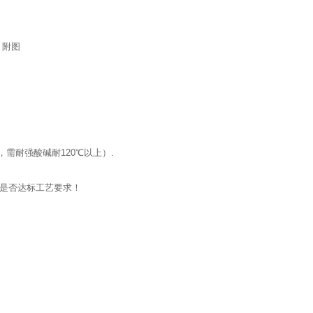
附图
需耐强酸碱耐120℃以上）.
）是否达标工艺要求！