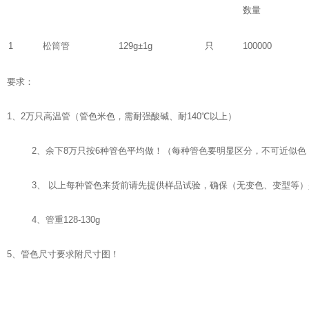
数量
1
松筒管
129g±1g
只
100000
要求：
1、2万只高温管（管色米色，需耐强酸碱、耐140℃以上）
2、余下8万只按6种管色平均做！（每种管色要明显区分，不可近似色，
3、 以上每种管色来货前请先提供样品试验，确保（无变色、变型等
4、管重128-130g
5、管色尺寸要求附尺寸图！