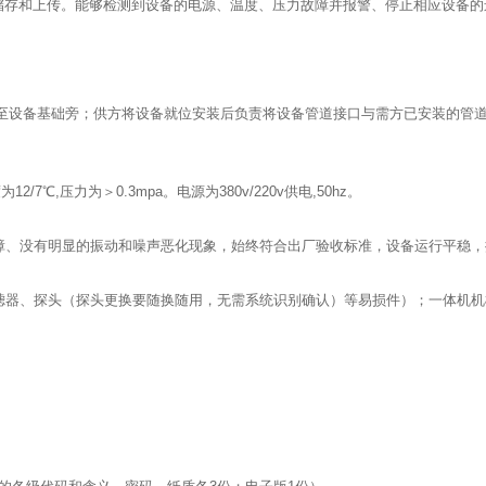
储存和上传。能够检测到设备的电源、温度、压力故障并报警、停止相应设备的
补充水源至设备基础旁；供方将设备就位安装后负责将设备管道接口与需方已安装的管
7℃,压力为＞0.3mpa。电源为380v/220v供电,50hz。
障、没有明显的振动和噪声恶化现象，始终符合出厂验收标准，设备运行平稳，振
滤器、探头（探头更换要随换随用，无需系统识别确认）等易损件）；一体机机