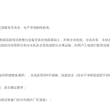
足国家有关安全、生产等强制性标准。
方根据实际情况将整台设备安装在地面基础上，并将冷水机组、冷冻水泵、冷却
机组的冷却塔部分和冷水机及水泵组成部分分离运输，到用户工地进行配管连接
板间焊缝整体满焊），水池采用304不锈钢，池底排水（排水干净彻底底部不得留有
置、多次搬运要求；
须保证检修门的方向面向厂区道路）；