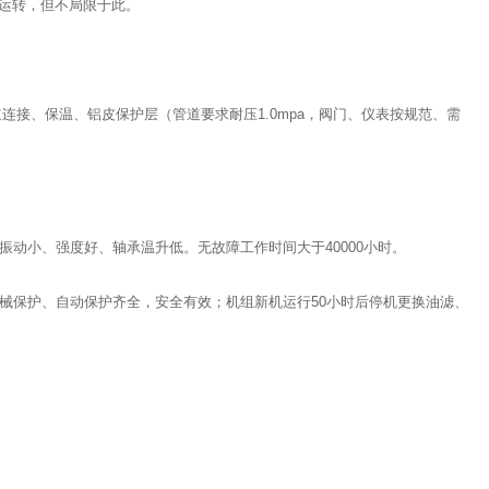
运转，但不局限于此。
道连接、保温、铝皮保护层（管道要求耐压1.0mpa，阀门、仪表按规范、需
动小、强度好、轴承温升低。无故障工作时间大于40000小时。
械保护、自动保护齐全，安全有效；机组新机运行50小时后停机更换油滤、