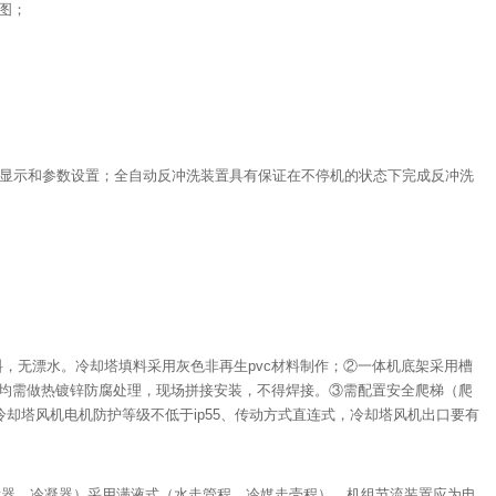
图；
数显示和参数设置；全自动反冲洗装置具有保证在不停机的状态下完成反冲洗
料，无漂水。冷却塔填料采用灰色非再生pvc材料制作；②一体机底架采用槽
均需做热镀锌防腐处理，现场拼接安装，不得焊接。③需配置安全爬梯（爬
却塔风机电机防护等级不低于ip55、传动方式直连式，冷却塔风机出口要有
发器、冷凝器）采用满液式（水走管程，冷媒走壳程）。机组节流装置应为电