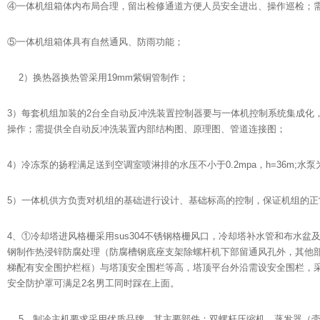
④一体机组箱体内布局合理，留出检修通道方便人员安全进出、操作巡检；
⑤一体机组箱体具有自然通风、防雨功能；
2）换热器换热管采用19mm紫铜管制作；
3）每套机组加装的2台全自动反冲洗装置控制器要与一体机控制系统集成化
操作；需提供全自动反冲洗装置内部结构图、原理图、管道连接图；
4）冷冻泵的扬程满足送到空调室喷淋排的水压不小于0.2mpa，h=36m;水
5）一体机供方负责对机组的基础进行设计、基础标高的控制，保证机组的正
4、①冷却塔进风格栅采用sus304不锈钢格栅风口，冷却塔补水管和布水
钢制作热浸锌防腐处理（防腐槽钢底座支架除螺杆机下部留通风孔外，其他
梯配有安全围护栏框）与塔顶安全围栏等高，塔顶平台外沿需设安全围栏，采
安全防护罩可满足2名男工同时踩在上面。
5、制冷主机要求采用优质品牌，其主要部件：双螺杆压缩机、蒸发器（壳管