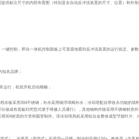
需提供标注尺寸的内部布置图（特别是全自动反冲洗装置的尺寸、位置）和外形
，一键控制，即在一体机控制面板上可直观地看到反冲洗装置的运行状态、参
泵为知名品牌；
常运行，机组开机启动顺畅；
盆及档水板采用304不锈钢，补水采用铜浮球阀补水；冷却塔配自带收水功能的填
部分做成有底板封闭型式便于维修人员通行），其他钢构件除采用不锈钢材质外
用304材质的方管和圆管制作。④冷却塔风机采用铝合金整体成型节能叶片、冷
式）、冷凝器（壳管式）应是同一品牌；制冷剂采用r134a，换热器（含蒸