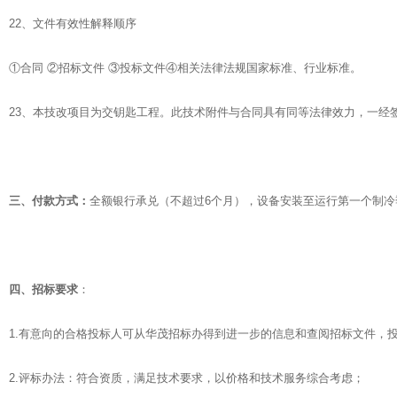
22、文件有效性解释顺序
①合同 ②招标文件 ③投标文件④相关法律法规国家标准、行业标准。
23、本技改项目为交钥匙工程。此技术附件与合同具有同等法律效力，一经
三、付款方式：
全额银行承兑（不超过6个月），设备安装至运行第一个制冷季
四、招标要求
：
1.有意向的合格投标人可从华茂招标办得到进一步的信息和查阅招标文件，
2.评标办法：符合资质，满足技术要求，以价格和技术服务综合考虑；