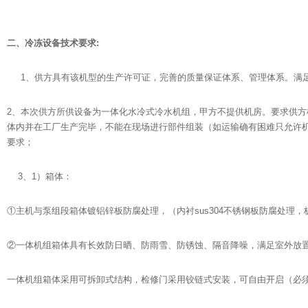
二、冷冻设备技术要求:
1、供方具有该机型的生产许可证，完善的质量保证体系、管理体系。满
2、本次供方所供设备为一体化水冷式冷水机组，甲方不提供机房。要求供
体内并在工厂生产完毕，不能在现场进行部件组装（如运输确有困难只允许
要求；
3、1）箱体：
①主机与泵组段箱体镀铝锌板防腐处理，（内衬sus304不锈钢板防腐处理，
②一体机组箱体具有长效防日晒、防雨雪、防锈蚀、隔音降噪，满足室外放
一体机组箱体采用可拆卸式结构，检修门采用铰链式安装，可自由开启（必