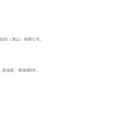
茂纺织（潜山）有限公司。
，质保期、维保期5年。