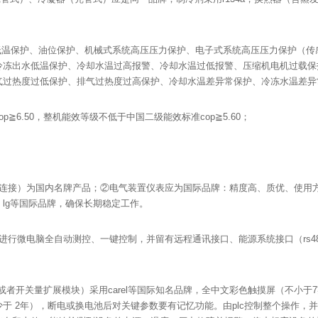
低温保护、油位保护、机械式系统高压压力保护、电子式系统高压压力保护（
冷冻出水低温保护、冷却水温过高报警、冷却水温过低报警、压缩机电机过载保
气过热度过低保护、排气过热度过高保护、冷却水温差异常保护、冷冻水温差异
≧6.50，整机能效等级不低于中国二级能效标准cop≧5.60；
兰连接）为国内名牌产品；②电气装置仪表应为国际品牌：精度高、质优、使用
bb、lg等国际品牌，确保长期稳定工作。
进行微电脑全自动测控、一键控制，并留有远程通讯接口、能源系统接口（rs4
扩展模块或者开关量扩展模块）采用carel等国际知名品牌，全中文彩色触摸屏（不
于 2年），断电或换电池后对关键参数要有记忆功能。由plc控制整个操作，