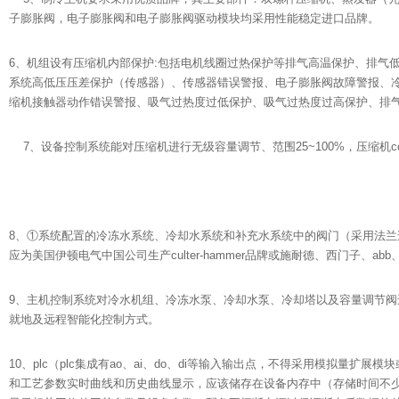
子膨胀阀，电子膨胀阀和电子膨胀阀驱动模块均采用性能稳定进口品牌。
6、机组设有压缩机内部保护:包括电机线圈过热保护等排气高温保护、排气
系统高低压压差保护（传感器）、传感器错误警报、电子膨胀阀故障警报、
缩机接触器动作错误警报、吸气过热度过低保护、吸气过热度过高保护、排
7、设备控制系统能对压缩机进行无级容量调节、范围25~100%，压缩机cop
8、①系统配置的冷冻水系统、冷却水系统和补充水系统中的阀门（采用法
应为美国伊顿电气中国公司生产culter-hammer品牌或施耐德、西门子、a
9、主机控制系统对冷水机组、冷冻水泵、冷却水泵、冷却塔以及容量调节阀
就地及远程智能化控制方式。
10、plc（plc集成有ao、ai、do、di等输入输出点，不得采用模拟量
和工艺参数实时曲线和历史曲线显示，应该储存在设备内存中（存储时间不少