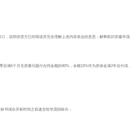
签订，说明供货方已经阅读并完全理解上述内容表达的意思；解释权归安徽华
后满6个月无质量问题付合同金额的90%，余额10%作为质保金满2年后付清
投标书须在开标时间之前递交给华茂招标办；