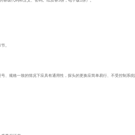
的各级代码和含义、密码。纸质各3份；电子版1份）。
。
章节。
型号、规格一致的情况下应具有通用性，探头的更换应简单易行、不受控制系统