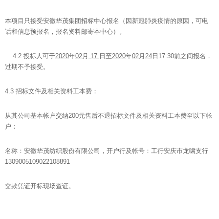
本项目只接受安徽华茂集团招标中心报名（因新冠肺炎疫情的原因，可电
话和信息预报名，报名资料邮寄本中心）。
4.2 投标人可于
2020
年
02
月
17
日至
2020
年
02
月
24
日17:30前之间报名，
过期不予接受。
4.3 招标文件及相关资料工本费：
从其公司基本帐户交纳200元售后不退招标文件及相关资料工本费至以下帐
户：
名称：安徽华茂纺织股份有限公司，开户行及帐号：工行安庆市龙啸支行
1309005109022108891
交款凭证开标现场查证。