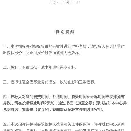
二〇二〇
年
二
月
特 别 提 醒
一、本次招标将对投标报价的有效性进行严格考核，请投标人务必慎重作
出投标报价，防止因报价过低而被评为无效标。
二、投标人不得以低于成本价进行恶意竞标。
三、投标保证金应尽量提前提交，以防止影响正常投标。
四、
投标人对疑问提交时间、补遗时间、答疑时间及开标时间等安排如有
异议，请在投标截止时间2天前，通过书面（加盖公章）形式告知本中心并
说明原因，如未提出异议的，视同默认招标文件的时间安排。
五、本次招标评标时要求投标人携带相关证件的原件，评标过程中涉及到
评审的资料。各投标人不得编造虚假信息，一经发现存在弄虚作假的信息