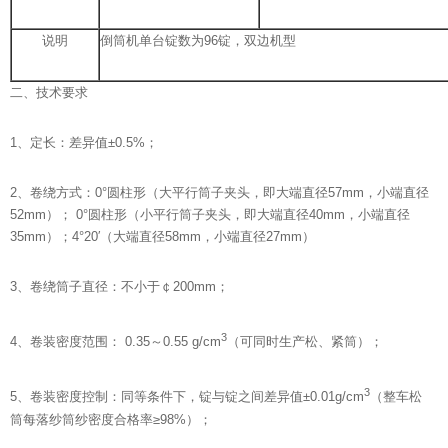
说明
倒筒机单台锭数为96锭，双边机型
二、技术要求
1、定长：差异值±0.5%；
2、卷绕方式：0°圆柱形（大平行筒子夹头，即大端直径57mm，小端直径
52mm）； 0°圆柱形（小平行筒子夹头，即大端直径40mm，小端直径
35mm）；4°20′（大端直径58mm，小端直径27mm）
3、卷绕筒子直径：不小于￠200mm；
3
4、卷装密度范围： 0.35～0.55 g/cm
（可同时生产松、紧筒）；
3
5、卷装密度控制：同等条件下，锭与锭之间差异值±0.01g/cm
（整车松
筒每落纱筒纱密度合格率≥98%）；