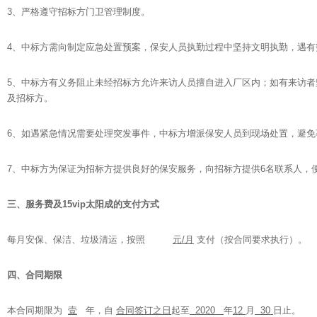
3、严格遵守招标方门卫管理制度。
4、中标方需向制定应急处置预案，保安人员执勤过程中坚持文明执勤，遇有
5、中标方有义务阻止未经招标方允许来访人员擅自进入厂区内；如有来访
及招标方。
6、如遇紧急情况需要处理突发事件，中标方增派保安人员到现场处置，避免事
7、中标方为保证为招标方提供良好的保安服务，向招标方提供6名联系人，
三、服务费及15vip太阳成的支付方式
每月安保、保洁、垃圾清运，按照
元
/
月
支付（按合同要求执行）。
四、合同期限
本合同期限为
壹
年，自
合同签订之日
起至
2020
年
12
月
30
日止。