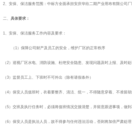
2、安保、保洁服务范围：中标方全面承担安庆华欣二期产业用布有限公司
二、
具体要求：
1、安保、保洁服务工作内容及要求：
（1）保障公司财产及员工的安全，维护厂区的正常秩序
（2）巡视厂区水电、消防设施、杜绝安全隐患、发现问题及时上报、及时处
（3）监督员工上、下班时不可外出（除有请假条外）
（4）保安人员值班时，衣着要整齐、清洁、统一，不得随意穿着、不准留胡
（5）交班及执行任务时，必须将值班情况交接清楚，并留意跟进事项，做到
（6）保安人员是执法人员，故不得参与任何违法活动，否则将加倍严肃处理