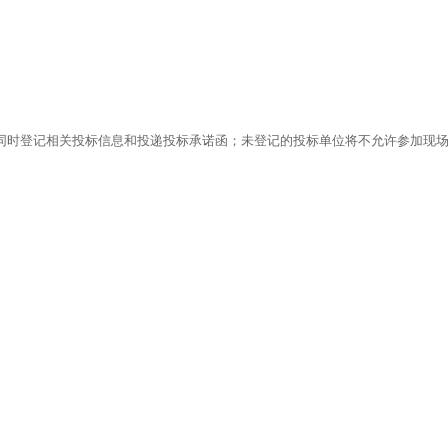
登记相关投标信息和投递投标承诺函；未登记的投标单位将不允许参加现场投标工作。