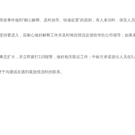
突发事件做到“耐心解释、及时劝导、快速处置”的原则，有人来访时，保安人
者坚持要进入，应耐心做好解释工作并及时将此情况反馈给华欣公司领导；如果
态扩大，并立即拨打110报警，做好相关取证工作；中标方承诺派出人员在5人
便于沟通或在遇到紧急情况时的联系。