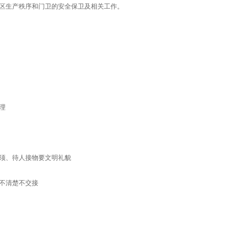
厂区生产秩序和门卫的安全保卫及相关工作。
理
须、待人接物要文明礼貌
不清楚不交接