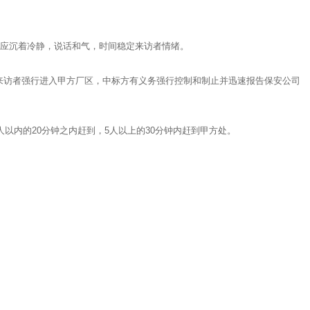
员应沉着冷静，说话和气，时间稳定来访者情绪。
来访者强行进入甲方厂区，中标方有义务强行控制和制止并迅速报告保安公司
以内的20分钟之内赶到，5人以上的30分钟内赶到甲方处。