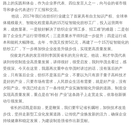
路上的实践和体会，作为企业界代表、四位发言人之一，向与会的省市领
导和参会代表进行了汇报和交流。
他说，2017年我们在纺织行业建立了首家具有自主知识产权、全球单
体规模最大、智能化程度最高的15万锭智能化纺纱工厂，投入运营两年
来，成效显著。一是较好解决了纺织企业“用工多、招工难”的难题；二是创
新了企业生产运行管理模式；三是质量水平得到进一步提升；四是运行成
本和能耗大幅降低。去年，华茂又投资5亿元，再建了一个15万锭智能化的
纺纱工厂，下一步将加快企业改造升级步伐，实现更高质量发展。
倪俊龙代表的发言得到李国英省长的充分肯定。他说，刚才华茂代表
谈到传统制造业高质量发展，讲得很好，很受启发，我到华茂去看过，感
受很深。今天在这里，我愿再次重申在华茂时讲过的话，没有落后的产
业，只有落后企业，纺织不是落后产业，不要以为只有原子量子高科技才
是好的产业，只要市场有需求，人民群众生活有需要，就是好产业，没有
夕阳产业。华茂已经走出了一条传统产业实施智能化升级的道路。制造业
实现高质量发展，重点是在“科创 产业”这条路子上走宽走实，依靠创新驱
动引领发展。
省长的话既是鼓励，更是鞭策，我们要牢记省长嘱咐，加快技术改造
步伐，坚持走新型工业化发展道路，让传统产业焕发新的活力，确保企业
持续健康和稳定发展，为建设制造强省作出新贡献。