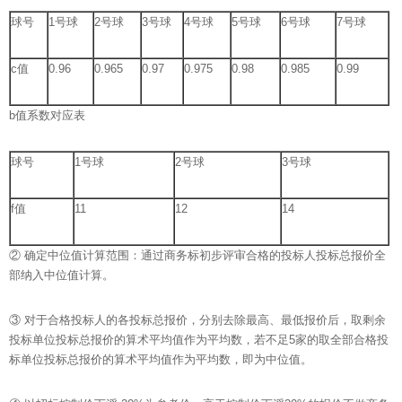
球号
1号球
2号球
3号球
4号球
5号球
6号球
7号球
c值
0.96
0.965
0.97
0.975
0.98
0.985
0.99
b值系数对应表
球号
1号球
2号球
3号球
f值
11
12
14
② 确定中位值计算范围：通过商务标初步评审合格的投标人投标总报价全
部纳入中位值计算。
③ 对于合格投标人的各投标总报价，分别去除最高、最低报价后，取剩余
投标单位投标总报价的算术平均值作为平均数，若不足5家的取全部合格投
标单位投标总报价的算术平均值作为平均数，即为中位值。