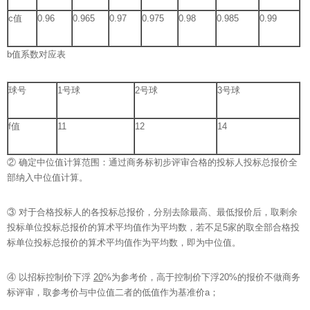
c值
0.96
0.965
0.97
0.975
0.98
0.985
0.99
b值系数对应表
球号
1号球
2号球
3号球
f值
11
12
14
② 确定中位值计算范围：通过商务标初步评审合格的投标人投标总报价全
部纳入中位值计算。
③ 对于合格投标人的各投标总报价，分别去除最高、最低报价后，取剩余
投标单位投标总报价的算术平均值作为平均数，若不足5家的取全部合格投
标单位投标总报价的算术平均值作为平均数，即为中位值。
④ 以招标控制价下浮
20
%为参考价，高于控制价下浮20%的报价不做商务
标评审，取参考价与中位值二者的低值作为基准价a；