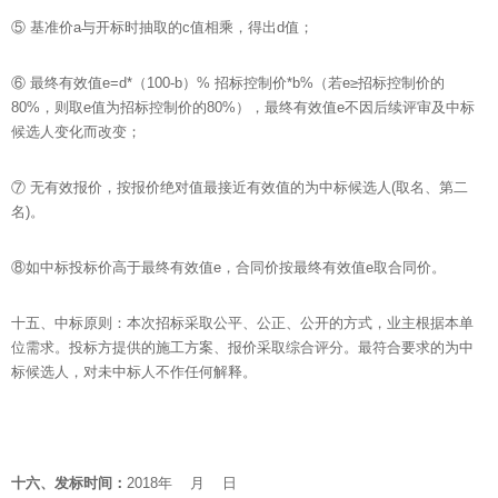
⑤ 基准价a与开标时抽取的c值相乘，得出d值；
⑥ 最终有效值e=d*（100-b）% 招标控制价*b%（若e≥招标控制价的
80%，则取e值为招标控制价的80%），最终有效值e不因后续评审及中标
候选人变化而改变；
⑦ 无有效报价，按报价绝对值最接近有效值的为中标候选人(取名、第二
名)。
⑧如中标投标价高于最终有效值e，合同价按最终有效值e取合同价。
十五、中标原则：本次招标采取公平、公正、公开的方式，业主根据本单
位需求。投标方提供的施工方案、报价采取综合评分。最符合要求的为中
标候选人，对未中标人不作任何解释。
十六、发标时间：
2018年 月 日