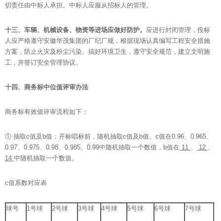
切责任由中标人承担。中标人应服从招标人的管理。
十三、车辆、机械设备、物资等进场应做好防护。
应进行封闭管理，投标
人应严格遵守安徽华茂集团的厂纪厂规，根据现场认真编写工程安全措施
方案，防止火灾及粉尘污染。搞好环境卫生，遵守安全规范，建立文明施
工，并签订安全管理协议。
十四、
商务标中位值评审办法
商务标有效值评审流程如下：
① 抽取c值及b值：开标唱标前，随机抽取c值及b值。c值在0.96、0.965、
0.97、0.975、0.98、0.985、0.99中随机抽取一个数值，b值在
11
、
12
、
14
中随机抽取一个数值。
c值系数对应表
球号
1号球
2号球
3号球
4号球
5号球
6号球
7号球