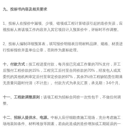
九、投标书内容及相关要求
1、投标人在报价中漏项、少项、错项或工程计算错误引起的造价失误，应
视投标人将该项工作内容并入其它项目计入预算价中，评标时不作调整。
2、投标人编制详细预算表，填写报价明细表注明材料品牌、规格、材质进
行投标报价并盖单位公章，否则作为废标处理。
十、付款方式：
按工程进度付款，每月按已完成工作量的70%支付，开工
后预付工程价款的15%，工程完工后付至合同价款的70%，经发包人或其
委托的其他机构审定后付至审定价款的97%，其余3%待工程缺陷责任期满
无质量问题时付清（不计息）。付款方式为承兑汇票，承兑期：3-6个月。
十一、工程款调整原则：
该项工程为招标合同价一次性包干，不做任何调
整。
十二、招标人提供水、电源。
中标人应仔细勘查施工现场，充分考虑施工
场地装卸条件、材料堆放等因素，若由此造成的造价增加或工期延误的一