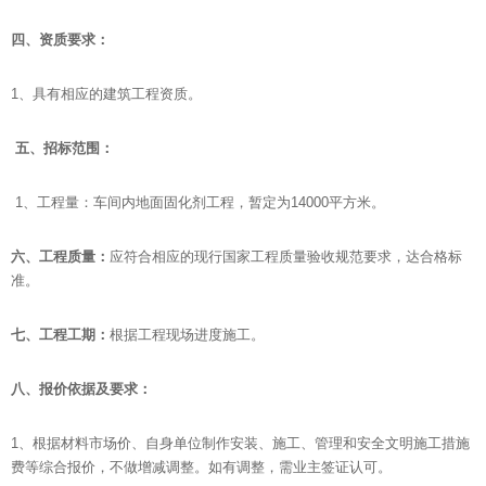
四、资质要求：
1、具有相应的建筑工程资质。
五、招标范围：
1、工程量：车间内地面固化剂工程，暂定为14000平方米。
六、工程质量：
应符合相应的现行国家工程质量验收规范要求，达合格标
准。
七、工程工期：
根据工程现场进度施工。
八、报价依据及要求：
1、根据材料市场价、自身单位制作安装、施工、管理和安全文明施工措施
费等综合报价，不做增减调整。如有调整，需业主签证认可。