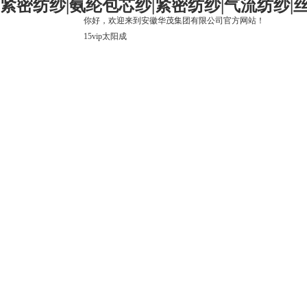
紧密纺纱|氨纶包芯纱|紧密纺纱|气流纺纱|丝光
你好，欢迎来到安徽华茂集团有限公司官方网站！
15vip太阳成
15vip太阳成
关于15vip太阳成
上市公