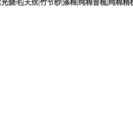
烧毛|天丝|竹节纱|涤棉|纯棉普梳|纯棉精梳-
司
华茂产品
15vip太阳成的人才
电子商务
招聘