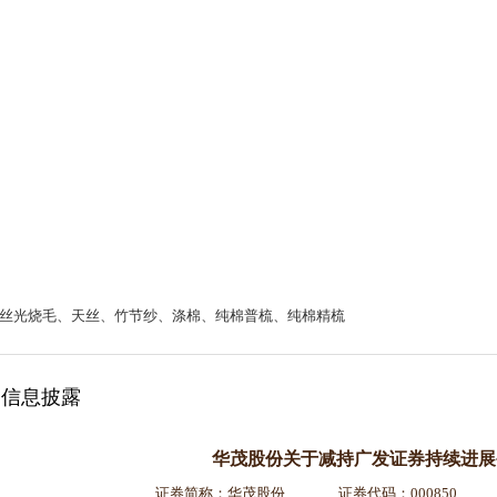
丝光烧毛、天丝、竹节纱、涤棉、纯棉普梳、纯棉精梳
信息披露
华茂股份关于减持广发证券持续进展
证券简称：华茂股份 证券代码：000850 公告