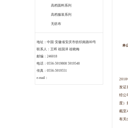
高档面料系列
高档服装系列
无纺布
地址：中国·安徽省安庆市纺织南路80号
本
联系人：王晖 祖国泽 祖晓梅
邮编：246018
电话：0556-5919808 5919548
传真：0556-5919551
e-mail：
20
发证
经公
度）
截至
有关