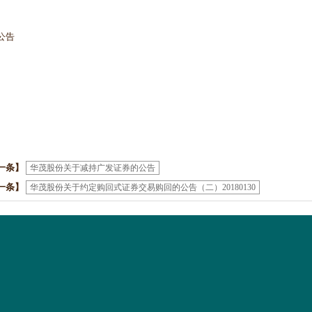
公告
一条】
华茂股份关于减持广发证券的公告
一条】
华茂股份关于约定购回式证券交易购回的公告（二）20180130