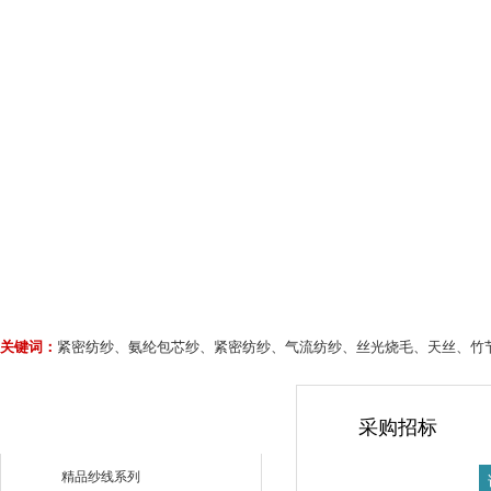
关键词：
紧密纺纱、氨纶包芯纱、紧密纺纱、气流纺纱、丝光烧毛、天丝、竹
采购招标
精品纱线系列