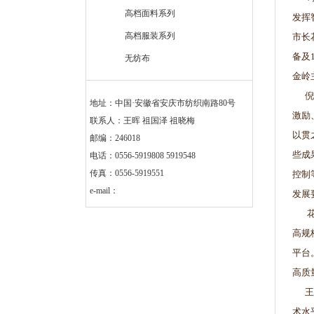
高档面料系列
发挥
高档服装系列
市长
备及
无纺布
金岭
倪书
地址：中国·安徽省安庆市纺织南路80号
激励
联系人：王晖 祖国泽 祖晓梅
以贯
邮编：246018
些成
电话：0556-5919808 5919548
传真：0556-5919551
控制
e-mail：
发展
花家
高规
平台
高质
王灯
术水