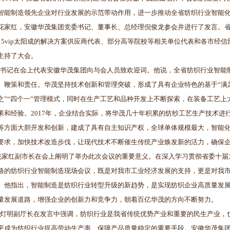
智能制造领先企业对行业发展的示范带动作用，进一步推动全省纺织行业智能
花家红，安徽华茂集团党委书记、董事长、总经理倪俊龙参会并进行了发言。省
15vip太阳成的解决方案供应商代表、部分高等院校等相关单位代表和各市经
主持了大会。
记在会上代表安徽华茂集团向与会人员致欢迎词。他说，全省纺织行业智能
、鞭策和责任。华茂坚持技术创新和管理突破，形成了具有企业特色的基于“满
之”“四个一”管理模式，同时在生产工艺和品种开发上不断探索，在装备工艺
果和经验。2017年，企业结合实际，将华茂几十年积累的纺纱工艺生产技术
等方面大胆开发和创新，建成了具有自主知识产权，全球单体规模最大，智能
要求，加快技术改造步伐，让现代技术不断催生传统产业焕发新的活力，确保
红副市长在会上阐明了举办此次会议的重要意义。在深入学习贯彻省委十届
格的纺织行业智能制造现场会议，既是对我市工业经济发展的支持，更是对我
。他指出，智能制造是纺织行业转型升级的新趋势，是实现纺织企业高质量发
量发展道路，增强企业的创新力和竞争力，朝着百亿华茂的方向不断努力。
明副厅长在发言中强调，纺织行业是我省传统优势产业和重要的民生产业，
平成为纺织行业提高劳动生产率、保障产品质量稳定的重要手段。安徽华茂集团