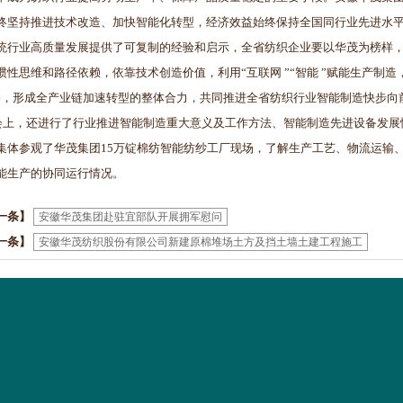
终坚持推进技术改造、加快智能化转型，经济效益始终保持全国同行业先进水
统行业高质量发展提供了可复制的经验和启示，全省纺织企业要以华茂为榜样，
惯性思维和路径依赖，依靠技术创造价值，利用“互联网 ”“智能 ”赋能生产制造，
路，形成全产业链加速转型的整体合力，共同推进全省纺织行业智能制造快步向
，还进行了行业推进智能制造重大意义及工作方法、智能制造先进设备发展
集体参观了华茂集团15万锭棉纺智能纺纱工厂现场，了解生产工艺、物流运输
能生产的协同运行情况。
一条】
安徽华茂集团赴驻宜部队开展拥军慰问
一条】
安徽华茂纺织股份有限公司新建原棉堆场土方及挡土墙土建工程施工