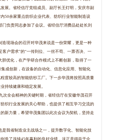
化发展。省经信厅党组成员、副厅长王灯明，安庆市副
内50余家重点纺织企业代表、纺织行业智能制造设
信部门负责同志参加了会议。省经信厅消费品处处长刘
制造现场会的召开对华茂来说是一份荣耀，更是一种
足客户需求”的“一传到位、一丝不苟、一票否决、一
上大胆优化，在产学研合作模式上不断创新，取得了一
进行集成创新，在设备的自动化、信息化应用、智能化
化程度较高的智能纺纱工厂。下一步华茂将按照高质量
企业持续健康和稳定发展。
九次全会精神的关键时期，省经信厅在安徽华茂召开
市纺织行业发展的关心帮助，也提供了相互学习交流的
展的新力量，希望华茂集团以此次会议为契机，坚持走
也是我省制造业主战场之一，提升数字化、智能化技
创造了连续45年赢利的良好业绩，这正是得益于企