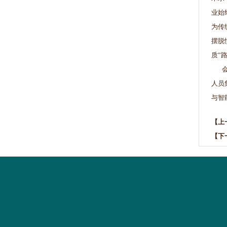
业始
为传
摆脱
质”
会上
人员
与智
【上
【下