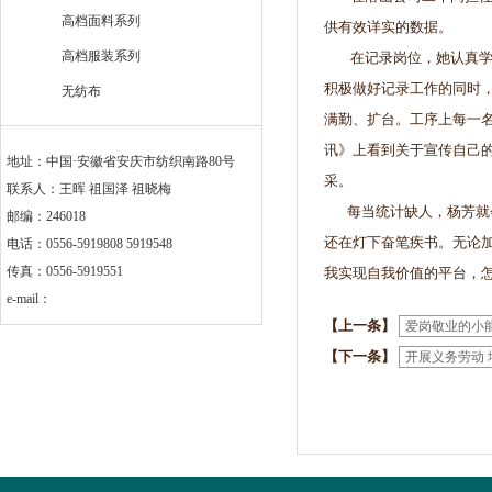
高档面料系列
供有效详实的数据。
高档服装系列
在记录岗位，她认真学习
积极做好记录工作的同时
无纺布
满勤、扩台。工序上每一
讯》上看到关于宣传自己
地址：中国·安徽省安庆市纺织南路80号
采。
联系人：王晖 祖国泽 祖晓梅
每当统计缺人，杨芳就会
邮编：246018
还在灯下奋笔疾书。无论
电话：0556-5919808 5919548
传真：0556-5919551
我实现自我价值的平台，
e-mail：
【上一条】
爱岗敬业的小
【下一条】
开展义务劳动