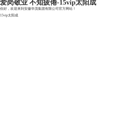
爱岗敬业 不知疲倦-15vip太阳成
你好，欢迎来到安徽华茂集团有限公司官方网站！
15vip太阳成
15vip太阳成
关于15vip太阳成
上市公司
华茂产