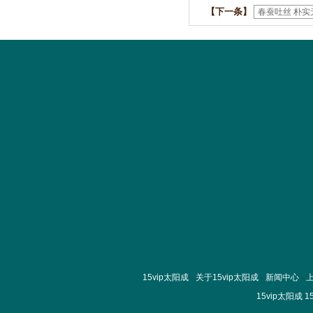
【下一条】
春蚕吐丝 朴实
15vip太阳成
-
关于15vip太阳成
-
新闻中心
-
15vip太阳成
1