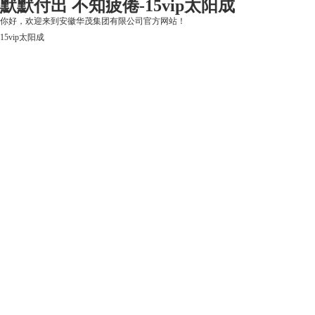
默默付出 不知疲倦-15vip太阳成
你好，欢迎来到安徽华茂集团有限公司官方网站！
15vip太阳成
15vip太阳成
关于15vip太阳成
上市公司
华茂产