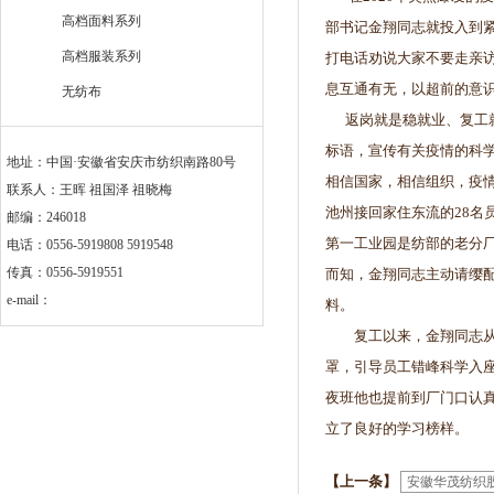
高档面料系列
部书记金翔同志就投入到
高档服装系列
打电话劝说大家不要走亲
息互通有无，以超前的意
无纺布
返岗就是稳就业、复工就
标语，宣传有关疫情的科
地址：中国·安徽省安庆市纺织南路80号
相信国家，相信组织，疫
联系人：王晖 祖国泽 祖晓梅
池州接回家住东流的28名
邮编：246018
第一工业园是纺部的老分厂
电话：0556-5919808 5919548
传真：0556-5919551
而知，金翔同志主动请缨
e-mail：
料。
复工以来，金翔同志从未
罩，引导员工错峰科学入
夜班他也提前到厂门口认
立了良好的学习榜
【上一条】
安徽华茂纺织