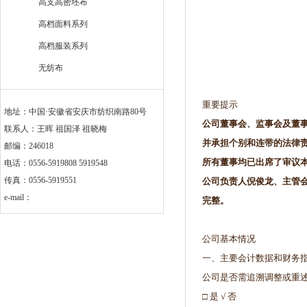
高支高密坯布
高档面料系列
高档服装系列
无纺布
重要提示
地址：中国·安徽省安庆市纺织南路80号
公司董事会、监事会及董
联系人：王晖 祖国泽 祖晓梅
并承担个别和连带的法律
邮编：246018
所有董事均已出席了审议
电话：0556-5919808 5919548
传真：0556-5919551
公司负责人倪俊龙、主管
e-mail：
完整。
公司基本情况
一、主要会计数据和财务
公司是否需追溯调整或重
□ 是 √ 否