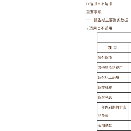
□ 适用 √ 不适用
重要事项
一、报告期主要财务数据
√ 适用 □ 不适用
项
目
预付款项
其他非流动资产
应付职工薪酬
应交税费
应付利息
一年内到期的非流
动负债
长期借款