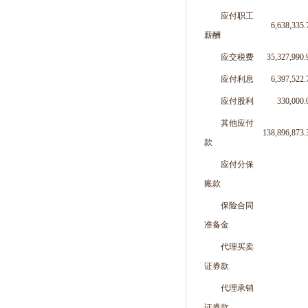
应付职工
6,638,335.
薪酬
应交税费
35,327,990.
应付利息
6,397,522.
应付股利
330,000.
其他应付
138,896,873.
款
应付分保
账款
保险合同
准备金
代理买卖
证券款
代理承销
证券款