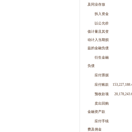
及同业存放
拆入资金
以公允价
值计量且其变
动计入当期损
益的金融负债
衍生金融
负债
应付票据
应付账款
153,227,188.
预收款项
20,178,243.
卖出回购
金融资产款
应付手续
费及佣金