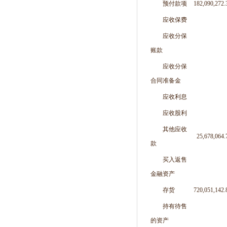
预付款项
182,090,272.
应收保费
应收分保
账款
应收分保
合同准备金
应收利息
应收股利
其他应收
25,678,064.
款
买入返售
金融资产
存货
720,051,142.
持有待售
的资产