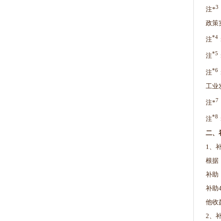
3
注*
政策
*4
注
*5
注
*6
注
工业
7
注*
*8
注
二、
1、
根据
补助
补助
他收
2、