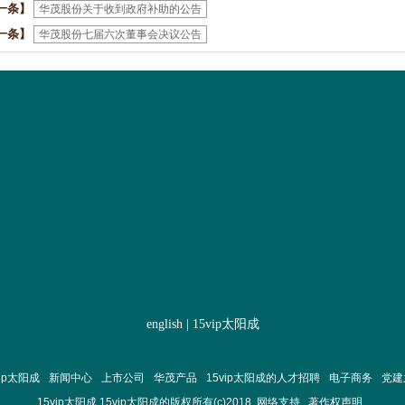
一条】
华茂股份关于收到政府补助的公告
一条】
华茂股份七届六次董事会决议公告
english
|
15vip太阳成
ip太阳成
-
新闻中心
-
上市公司
-
华茂产品
-
15vip太阳成的人才招聘
-
电子商务
-
党建
15vip太阳成
15vip太阳成的版权所有(c)2018
网络支持
著作权声明