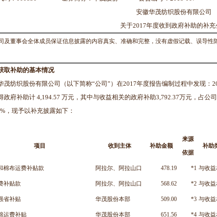
安徽华茂纺织股份有限公司
关于2017年度收到政府补助的补充
司及董事会全体成员保证信息披露的内容真实、准确和完整，没有虚假记载、误导性
获取补助的基本情况
华茂纺织股份有限公司（以下简称“公司”）在2017年度报告编制过程中发现：2017 年
得政府补助计 4,194.57 万元，其中与收益相关的政府补助3,792.37万元，
.47%，现予以补充披露如下：
来源
项目
收到主体
补助金额
补助
依据
和棉布运费补贴款
阿拉尔、阿拉山口
478.19
*1
与收益
费补贴款
阿拉尔、阿拉山口
568.62
*2
与收益
强省补贴
华茂股份本部
509.00
*3
与收益
棉运费补贴
华茂股份本部
651.56
*4
与收益