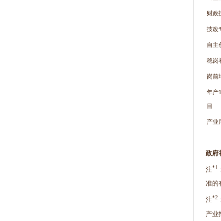
财政
技改
自主
稳岗
岗前
年产
目
产业
政府
*1
注
准的
*2
注
产业