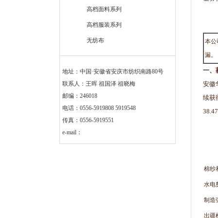
高档面料系列
高档服装系列
无纺布
本公
漏。
一、
地址：中国·安徽省安庆市纺织南路80号
联系人：王晖 祖国泽 祖晓梅
安徽
邮编：246018
续获
电话：0556-5919808 5919548
38
传真：0556-5919551
e-mail：
棉纱
水电
制造
出疆