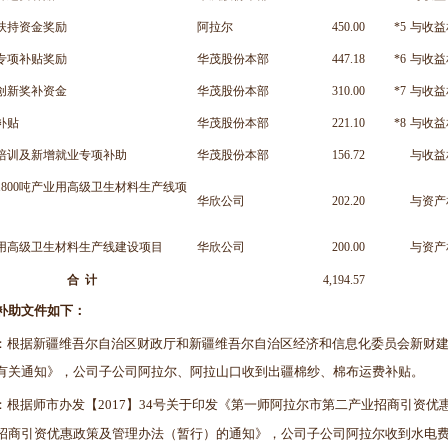
扶持资金奖励
阿拉尔
450.00
*5
与收益
专项补贴奖励
华茂股份本部
447.18
*6
与收益
创新奖补资金
华茂股份本部
310.00
*7
与收益
补贴
华茂股份本部
221.10
*8
与收益
培训及新增就业专项补助
华茂股份本部
156.72
与收益
1800吨产业用高级卫生材料生产线项
华欣公司
202.20
与资产
用高级卫生材料生产线建设项目
华欣公司
200.00
与资产
合 计
4,194.57
补助文件如下：
：根据新疆维吾尔自治区财政厅和新疆维吾尔自治区经济和信息化委员会新财建[2
有关通知》，公司子公司阿拉尔、阿拉山口收到出疆棉纱、棉布运费补贴。
：根据师市办发【2017】34号关于印发《第一师阿拉尔市第二产业招商引资
招商引资优惠政策及管理办法（暂行）的通知》，公司子公司阿拉尔收到水电