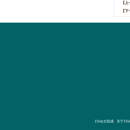
【上
【下
15vip太阳成
-
关于15v