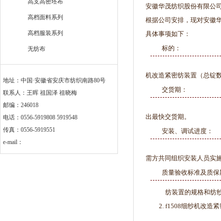
高支高密坯布
安徽华茂纺织股份有限公
高档面料系列
根据公司安排，现对安徽华
高档服装系列
具体事项如下：
标的：
无纺布
机改造紧密纺装置（总锭数
地址：中国·安徽省安庆市纺织南路80号
交货期：
联系人：王晖 祖国泽 祖晓梅
邮编：246018
出最快交货期。
电话：0556-5919808 5919548
传真：0556-5919551
安装、调试进度：
e-mail：
需方共同组织安装人员实施
质量验收标准及质保
纺装置的规格和纺
f1508细纱机改造