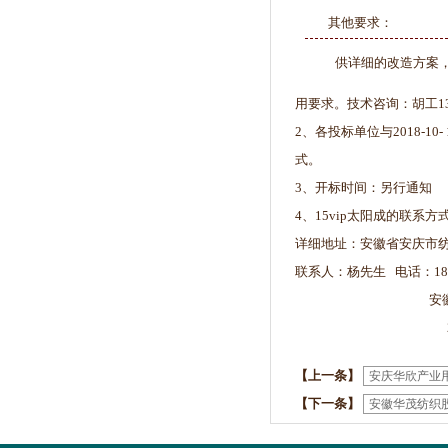
其他要求：
供详细的改造方案
用要求。技术咨询：胡工13966
2、各投标单位与2018-
式。
3、开标时间：另行通知
4、15vip太阳成的联
详细地址：安徽省安庆市纺织
联系人：杨先生 电话：1815567
安徽华茂纺
2018-1
【上一条】
安庆华欣产业
【下一条】
安徽华茂纺织