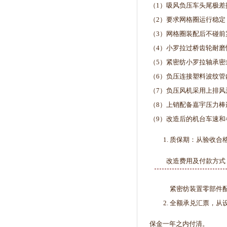
（1）吸风负压车头尾极差
（2）要求网格圈运行稳定
（3）网格圈装配后不碰前
（4）小罗拉过桥齿轮耐
（5）紧密纺小罗拉轴承
（6）负压连接塑料波纹
（7）负压风机采用上排
（8）上销配备嘉宇压力棒
（9）改造后的机台车速
质保期：从验收合
改造费用及付款方式
紧密纺装置零部件
全额承兑汇票，从设
保金一年之内付清。