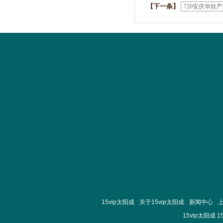
【下一条】
720安庆华
15vip太阳成
-
关于15vip太阳成
-
新闻中心
-
15vip太阳成
1