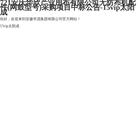
721安庆华欣产业用布有限公司无纺布机配
件(网鼓型号)采购项目中标公告-15vip太阳
成
你好，欢迎来到安徽华茂集团有限公司官方网站！
15vip太阳成
15vip太阳成
关于15vip太阳成
上市公司
华茂产