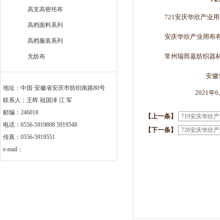
高支高密坯布
721安庆华欣产业
高档面料系列
安庆华欣产业用布有
高档服装系列
常州瑞而嘉纺织器
无纺布
安徽华茂集
地址：中国·安徽省安庆市纺织南路80号
2021年6月2
联系人：王晖 祖国泽 江 军
邮编：246018
【上一条】
719安庆华
电话：0556-5919808 5919548
【下一条】
728安庆华
传真：0556-5919551
e-mail：