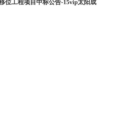
位工程项目中标公告-15vip太阳成
司
华茂产品
15vip太阳成的人才
电子商务
招聘