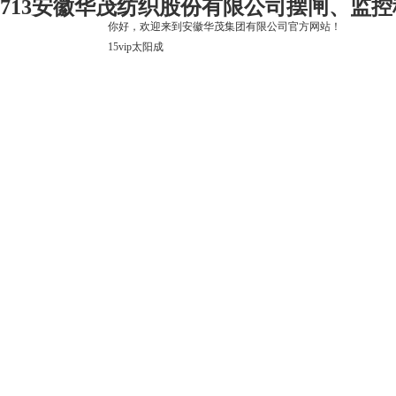
713安徽华茂纺织股份有限公司摆闸、监控移
你好，欢迎来到安徽华茂集团有限公司官方网站！
15vip太阳成
15vip太阳成
关于15vip太阳成
上市公