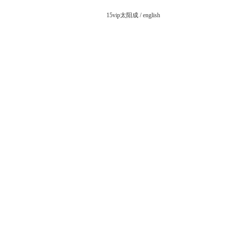
15vip太阳成
/
english
党建之窗
联系15vip太阳成