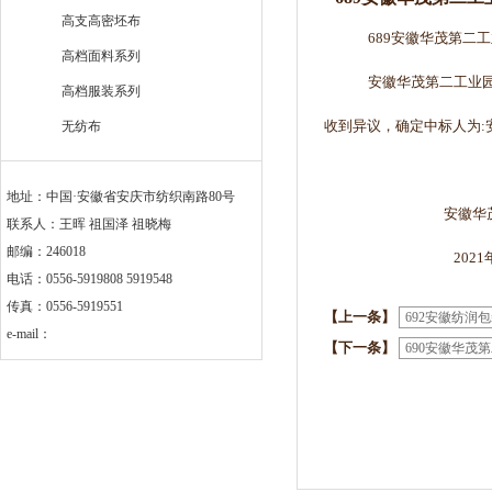
高支高密坯布
689安徽华茂第
高档面料系列
安徽华茂第二工业
高档服装系列
收到异议，确定中标人为:安
无纺布
地址：中国·安徽省安庆市纺织南路80号
安徽华茂集
联系人：王晖 祖国泽 祖晓梅
邮编：246018
2021年4
电话：0556-5919808 5919548
传真：0556-5919551
【上一条】
692安徽纺润
e-mail：
【下一条】
690安徽华