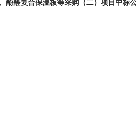
、酚醛复合保温板等采购（二）项目中标公告-
司
华茂产品
15vip太阳成的人才
电子商务
招聘