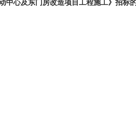
动中心及东门房改造项目工程施工》招标的补充
司
华茂产品
15vip太阳成的人才
电子商务
招聘