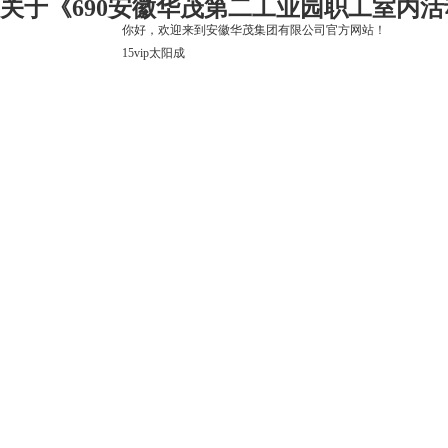
关于《690安徽华茂第二工业园职工室内活
你好，欢迎来到安徽华茂集团有限公司官方网站！
15vip太阳成
15vip太阳成
关于15vip太阳成
上市公