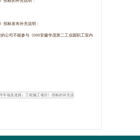
工》招标的补充说明：
》招标发布补充说明
：
股的公司不能参与
《690安徽华茂第二工业园职工室内
、停车场及道路）工程施工项目》招标的补充说