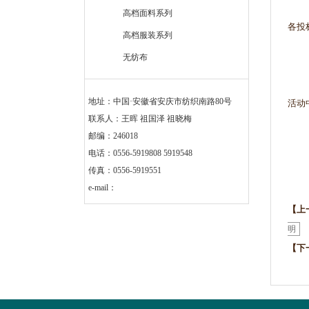
高档面料系列
各投
高档服装系列
无纺布
地址：中国·安徽省安庆市纺织南路80号
活动
联系人：王晖 祖国泽 祖晓梅
邮编：246018
电话：0556-5919808 5919548
传真：0556-5919551
2
e-mail：
【上
明
【下