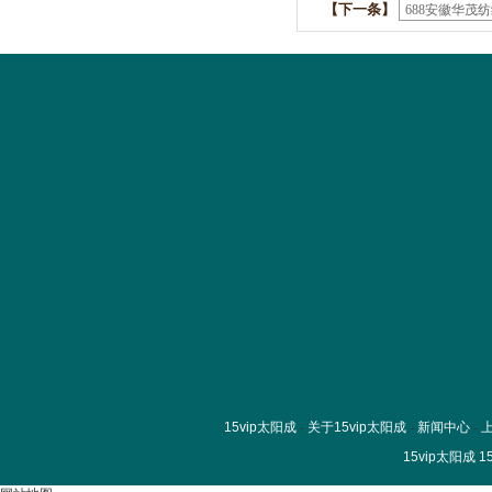
【下一条】
688安徽华
15vip太阳成
-
关于15vip太阳成
-
新闻中心
-
15vip太阳成
1