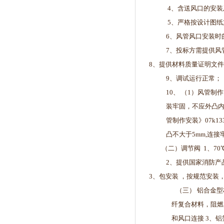
4、含送风口的安装
5、严格按设计图纸
6、风管风口安装时
7、投标方需提供风
8、提供材料质量证明文
9、调试运行正常；
10、 （1）风管制
装牢固，不应外凸内
管制作安装》07k
凸不大于5mm,连
（二）调节阀 1、7
2、提供国家消防产
3、包安装 ，按规范安装
（三） 铝合金型
纤复合材料，阻燃
和风口连接 3、