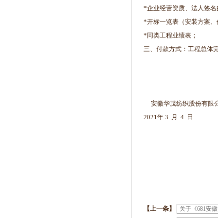
*企业经营资质、法人签名
*开标一览表（安装方案、
*同类工程业绩表；
三、付款方式：工程总体完
安徽华茂纺织股份有限
2021年 3 月 4 日
【上一条】
关于《681