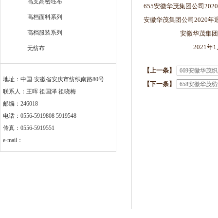
高支高密坯布
655安徽华茂集团公司20
高档面料系列
安徽华茂集团公司2020
高档服装系列
安徽华茂集团有
2021年1月2
无纺布
【上一条】
669安徽华茂
地址：中国·安徽省安庆市纺织南路80号
【下一条】
658安徽华
联系人：王晖 祖国泽 祖晓梅
邮编：246018
电话：0556-5919808 5919548
传真：0556-5919551
e-mail：