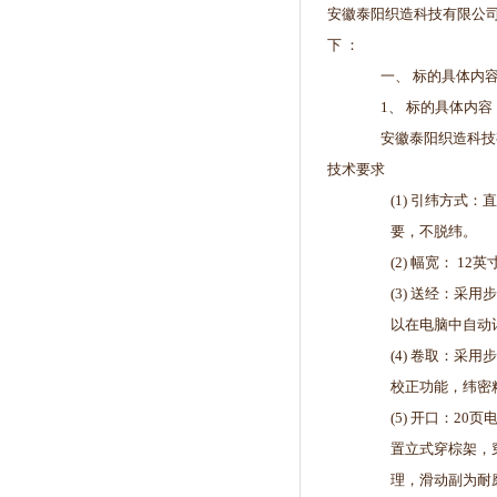
安徽泰阳织造科技有限公
下 ：
一、 标的具体内
1、 标的具体内容
安徽泰阳织造科技
技术要求
(1) 引纬方式
要，不脱纬。
(2) 幅宽： 12
(3) 送经：
以在电脑中自动
(4) 卷取：采
校正功能，纬密精
(5) 开口：2
置立式穿棕架，
理，滑动副为耐