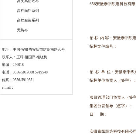
高支高密坯布
656安徽泰阳织造科技有限
高档面料系列
高档服装系列
无纺布
招 标 内 容：安徽泰阳
招标文件
地址：中国·安徽省安庆市纺织南路80号
联系人：王晖 祖国泽 祖晓梅
邮编：246018
招 标 单 位：安
电话：0556-5919808 5919548
传真：0556-5919551
招标单位负责人（
e-mail：
项目管理部门负
集团分管领导
日 期
安徽泰阳织造科技有限公