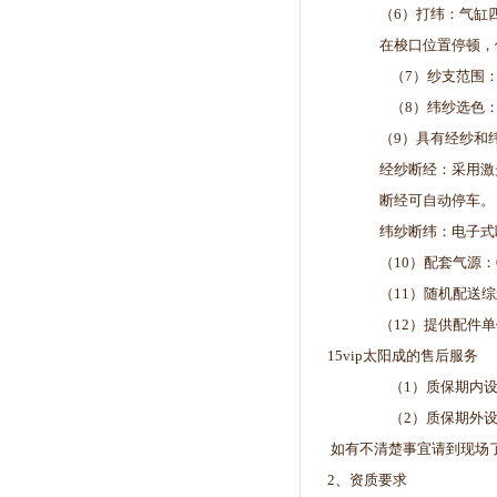
（6）打纬：气缸
在梭口位置停顿，
（7）纱支范围：4～
（8）纬纱选色
（9）具有经纱和
经纱断经：采用激
断经可自动停车。
纬纱断纬：电子式
（10）配套气源：0.
（11）随机配送综
（12）提供配件
15vip太阳成的售后服务
（1）质保期内
（2）质保期外
如有不清楚事宜请到现场
2、资质要求