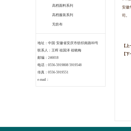
高档面料系列
安徽
高档服装系列
司。
安
无纺布
2
地址：中国·安徽省安庆市纺织南路80号
【上
联系人：王晖 祖国泽 祖晓梅
【下
邮编：246018
电话：0556-5919808 5919548
传真：0556-5919551
e-mail：