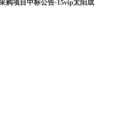
购项目中标公告-15vip太阳成
司
华茂产品
15vip太阳成的人才
电子商务
招聘