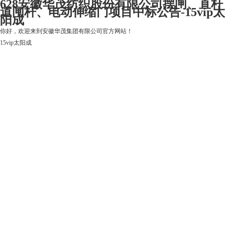
628安徽华茂纺织股份有限公司摆闸、直杆
道闸杆、电动伸缩门项目中标公告-15vip太
阳成
你好，欢迎来到安徽华茂集团有限公司官方网站！
15vip太阳成
15vip太阳成
关于15vip太阳成
上市公司
华茂产