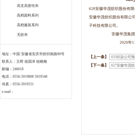
高支高密坯布
628安徽华茂纺织股份有
高档面料系列
安徽华茂纺织股份有限公司
高档服装系列
子科技有限公司。
安徽华茂集团有
无纺布
2020年11月
地址：中国·安徽省安庆市纺织南路80号
【上一条】
635织染公司
联系人：王晖 祖国泽 祖晓梅
【下一条】
627安徽华茂
邮编：246018
电话：0556-5919808 5919548
传真：0556-5919551
e-mail：