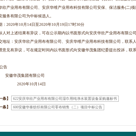
华欣产业用布有限公司、安庆华维产业用布科技有限公司安保、保洁服务(二)项目
安服务有限公司为中标候选人。
：2020年10月14日至2020年10月19日17时30分
标人对上述结果有异议，可在公示期内以书面形式向安庆华欣产业用布有限公
交地址：安庆华欣产业用布有限公司、安庆华维产业用布科技有限公司，联系人：丁先
理意见有异议，可在规定时间内以书面形式向安徽华茂集团纪委提出投诉，联系电话：0
公告
徽华茂集团有限公司
020年10月14日
一条】
622安庆华欣产业用布有限公司湿巾用纯净水装置设备采购邀标书
一条】
600安徽华泰纺织有限公司零布销售（二）项目中标公告