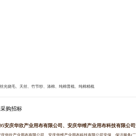
丝光烧毛、天丝、竹节纱、涤棉、纯棉普梳、纯棉精梳
采购招标
595安庆华欣产业用布有限公司、安庆华维产业用布科技有限公司
5安庆华欣产业用布有限公司、安庆华维产业用布科技有限公司安保、保洁服务