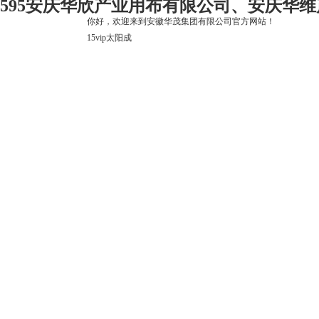
595安庆华欣产业用布有限公司、安庆华维
你好，欢迎来到安徽华茂集团有限公司官方网站！
15vip太阳成
15vip太阳成
关于15vip太阳成
上市公