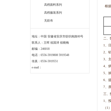
高档面料系列
根据
高档服装系列
无纺布
地址：中国·安徽省安庆市纺织南路80号
二、
联系人：王晖 祖国泽 祖晓梅
1、
邮编：246018
2、
电话：0556-5919808 5919548
3、
传真：0556-5919551
4、
e-mail：
5、
6、
7、
三、
1、
（1