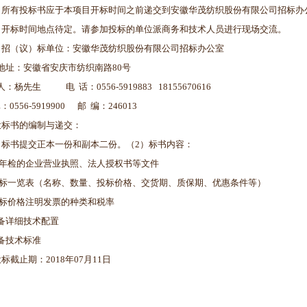
）所有投标书应于本项目开标时间之前递交到安徽华茂纺织股份有限公司招标办
）开标时间地点待定。请参加投标的单位派商务和技术人员进行现场交流。
）招（议）标单位：安徽华茂纺织股份有限公司招标办公室
地址：安徽省安庆市纺织南路80号
：杨先生 电 话：0556-5919883 18155670616
：0556-5919900 邮 编：246013
投标书的编制与递交：
）标书提交正本一份和副本二份。（2）标书内容：
经年检的企业营业执照、法人授权书等文件
开标一览表（名称、数量、投标价格、交货期、质保期、优惠条件等）
投标价格注明发票的种类和税率
备详细技术配置
备技术标准
标截止期：2018年07月11日