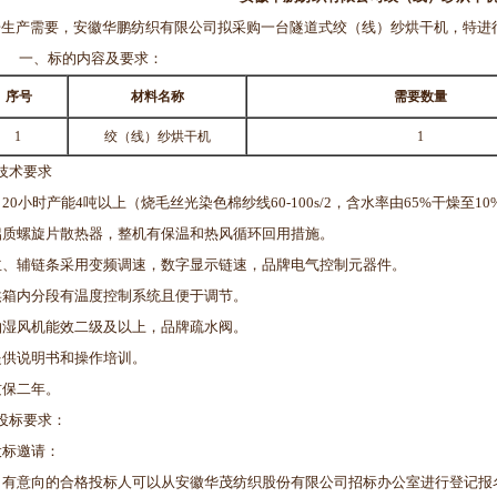
生产需要，安徽华鹏纺织有限公司拟采购一台隧道式绞（线）纱烘干机，特进
一、标的内容及要求：
序号
材料名称
需要数量
1
绞（线）纱烘干机
1
技术要求
日20小时产能4吨以上（烧毛丝光染色棉纱线60-100s/2，含水率由65%干燥至1
铝质螺旋片散热器，整机有保温和热风循环回用措施。
主、辅链条采用变频调速，数字显示链速，品牌电气控制元器件。
烘箱内分段有温度控制系统且便于调节。
抽湿风机能效二级及以上，品牌疏水阀。
提供说明书和操作培训。
质保二年。
投标要求：
投标邀请：
）有意向的合格投标人可以从安徽华茂纺织股份有限公司招标办公室进行登记报