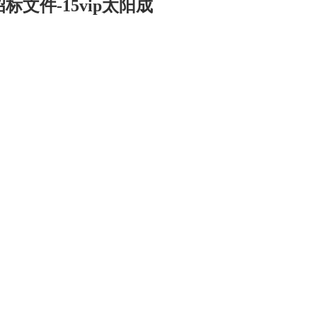
文件-15vip太阳成
司
华茂产品
15vip太阳成的人才
电子商务
招聘