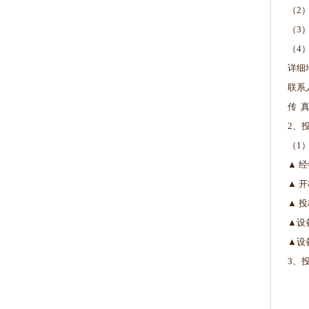
（2
（3
（4
详细
联系人
传 真
2、
（1
▲ 
▲ 
▲ 
▲设
▲设
3、投