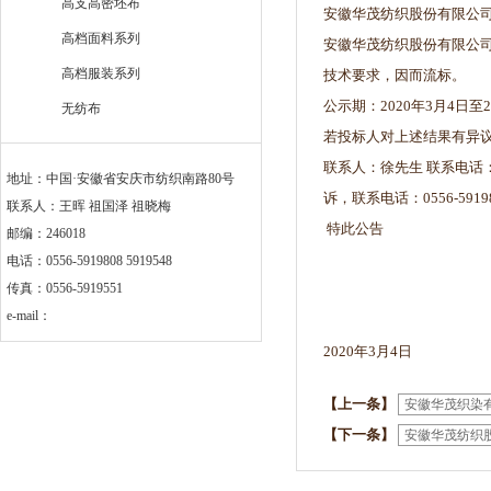
高支高密坯布
安徽华茂纺织股份有限公
高档面料系列
安徽华茂纺织股份有限公司
高档服装系列
技术要求，因而流标。
公示期：2020年3月4日至2
无纺布
若投标人对上述结果有异
联系人：徐先生 联系电话
地址：中国·安徽省安庆市纺织南路80号
诉，联系电话：0556-5919
联系人：王晖 祖国泽 祖晓梅
特此公告
邮编：246018
电话：0556-5919808 5919548
传真：0556-5919551
e-mail：
2020年3月4日
【上一条】
安徽华茂织染
【下一条】
安徽华茂纺织