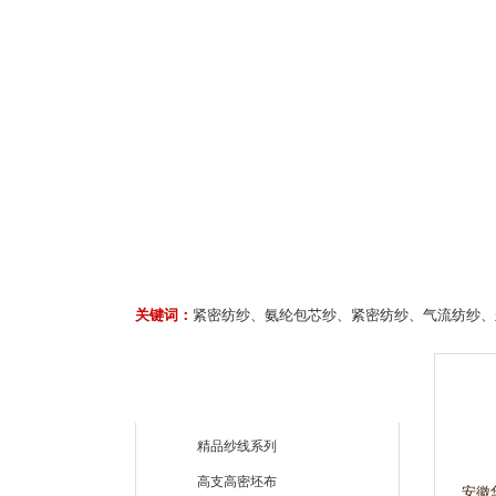
关键词：
紧密纺纱、氨纶包芯纱、紧密纺纱、气流纺纱、
精品纱线系列
高支高密坯布
安徽