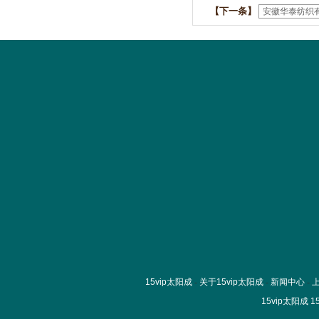
【下一条】
安徽华泰纺织
15vip太阳成
-
关于15vip太阳成
-
新闻中心
-
15vip太阳成
1