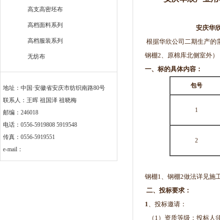
高支高密坯布
高档面料系列
安庆华
高档服装系列
根据华欣公司二期生产的
钢棚2、原棉库北侧室外
无纺布
一、标的具体内容：
包号
地址：中国·安徽省安庆市纺织南路80号
联系人：王晖 祖国泽 祖晓梅
1
邮编：246018
电话：0556-5919808 5919548
传真：0556-5919551
2
e-mail：
钢棚1、钢棚2做法详见施
二、投标要求：
1
、投标邀请：
（1）资质等级：投标人