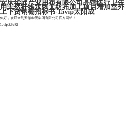
安庆华欣产业用布有限公司高端医疗卫生
用天然纤维水刺无纺布加工项目增加室外
上下货钢棚招标书-15vip太阳成
你好，欢迎来到安徽华茂集团有限公司官方网站！
15vip太阳成
15vip太阳成
关于15vip太阳成
上市公司
华茂产