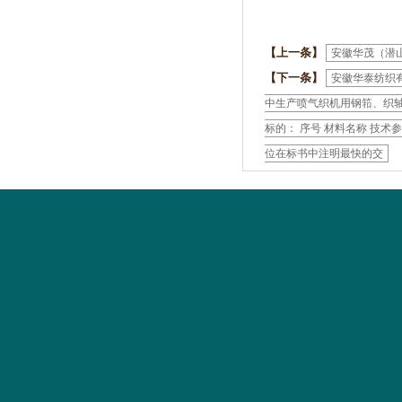
【上一条】
安徽华茂（潜
【下一条】
安徽华泰纺织
中生产喷气织机用钢筘、织
标的： 序号 材料名称 技术参
位在标书中注明最快的交