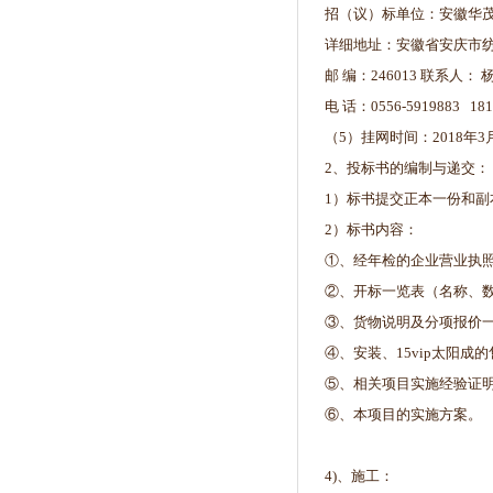
招（议）标单位：安徽华
详细地址：安徽省安庆市纺
邮 编：246013 联系人： 
电 话：0556-5919883 181
（5）挂网时间：2018年3
2、投标书的编制与递交：
1）标书提交正本一份和
2）标书内容：
①、经年检的企业营业执
②、开标一览表（名称、
③、货物说明及分项报价
④、安装、15vip太阳成
⑤、相关项目实施经验证
⑥、本项目的实施方案。
4)、施工：