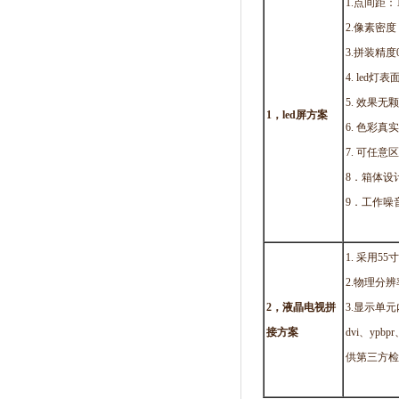
1.点
2.像素密度 
3.拼装
4. le
5. 效果
1
，led屏方案
6. 色彩
7. 可任
8．箱体设
9．工作噪
1. 采用5
2.物理分辨率
2
，液晶电视拼
3.显示单
接方案
dvi、y
供第三方检