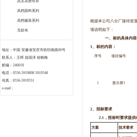
高支高密坯布
高档面料系列
高档服装系列
根据本公司八分厂接待室
项说明如下：
无纺布
一、
标的具体内容
1
、标的内容：
地址：中国·安徽省安庆市纺织南路80号
序号
项目编号
联系人：王晖 祖国泽 祖晓梅
邮编：246018
电话：0556-5919808 5919548
传真：0556-5919551
1
显示屏1
e-mail：
2
、招标要求
2.1
，投标时要求提供
方案
技术要求