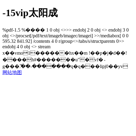
-15vip太阳成
%pdf-1.5 %���� 1 0 obj <>>> endobj 2 0 obj <> endobj 3 0
obj <>/procset[/pdf/text/imageb/imagec/imagei] >>/mediabox[ 0 0
595.32 841.92] /contents 4 0 r/group<>/tabs/s/structparents 0>>
endobj 4 0 obj <> stream
x��vmo1������hx��m !��p�j�d��!
����h#�������u"�vf�؞
g���߯.��-�������q�q���lipj0��yv
网站地图