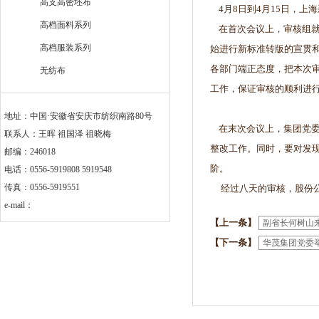
高支高密坯布
4月8日到4月15日，上
高档面料系列
在首次会议上，审核组就
高档服装系列
始进行新标准转版的宣贯
各部门端正态度，把本次
无纺布
工作，保证审核的顺利进
地址：中国·安徽省安庆市纺织南路80号
在末次会议上，集团党委
联系人：王晖 祖国泽 祖晓梅
整改工作。同时，要对发
邮编：246018
阶。
电话：0556-5919808 5919548
传真：0556-5919551
经过八天的审核，股份公
e-mail：
【上一条】
副省长何树山
【下一条】
华茂集团党委