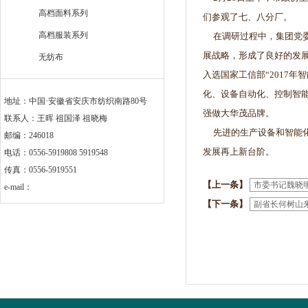
高档面料系列
们参观了七、八分厂。
高档服装系列
在调研过程中，集团党委书
展战略，形成了良好的发
无纺布
入选国家工信部“2017
化、设备自动化、控制智
地址：中国·安徽省安庆市纺织南路80号
强做大华茂品牌。
联系人：王晖 祖国泽 祖晓梅
先进的生产设备和智能化
邮编：246018
发展再上新台阶。
电话：0556-5919808 5919548
传真：0556-5919551
【上一条】
市委书记魏晓
e-mail：
【下一条】
副省长何树山