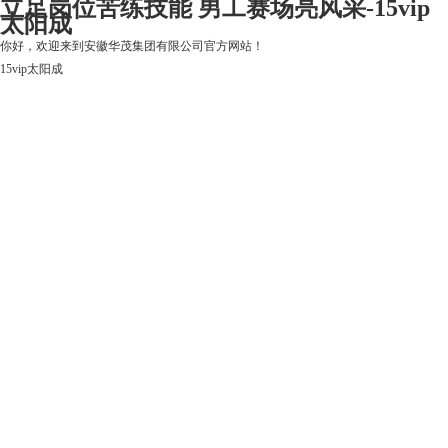
立足岗位苦练技能 男工赛场亮风采-15vip
太阳成
你好，欢迎来到安徽华茂集团有限公司官方网站！
15vip太阳成
15vip太阳成
关于15vip太阳成
上市公司
华茂产