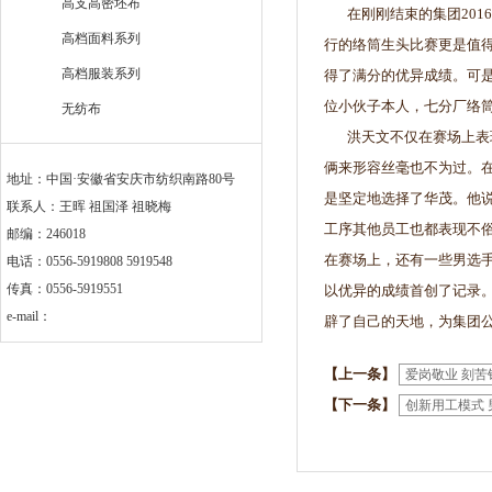
高支高密坯布
在刚刚结束的集团201
高档面料系列
行的络筒生头比赛更是值
高档服装系列
得了满分的优异成绩。可
位小伙子本人，七分厂络
无纺布
洪天文不仅在赛场上表现
俩来形容丝毫也不为过。
地址：中国·安徽省安庆市纺织南路80号
是坚定地选择了华茂。他
联系人：王晖 祖国泽 祖晓梅
工序其他员工也都表现不
邮编：246018
在赛场上，还有一些男选
电话：0556-5919808 5919548
传真：0556-5919551
以优异的成绩首创了记录
e-mail：
辟了自己的天地，为集团
【上一条】
爱岗敬业 刻
【下一条】
创新用工模式